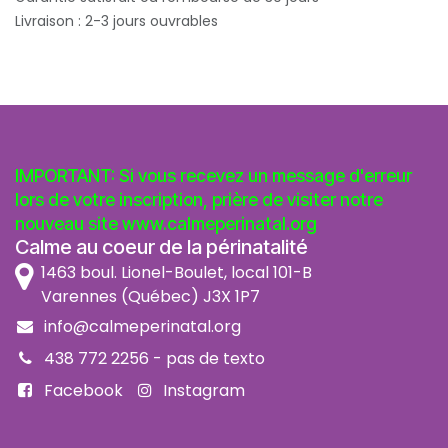
Livraison : 2-3 jours ouvrables
IMPORTANT: Si vous recevez un message d'erreur
lors de votre inscription, prière de visiter notre
nouveau site
www.calmeperinatal.org
Calme au coeur de la périnatalité
1463 boul. Lionel-Boulet, local 101-B
Varennes (Québec) J3X 1P7
info@calmeperinatal.org
438 772 2256
- pas de texto
Facebook
Instagram