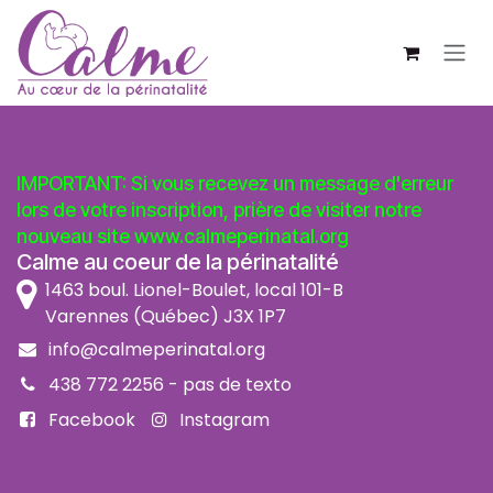
SE RENDRE AU CONTENU
IMPORTANT: Si vous recevez un message d'erreur
lors de votre inscription, prière de visiter notre
nouveau site
www.calmeperinatal.org
Calme au coeur de la périnatalité
1463 boul. Lionel-Boulet, local 101-B
Varennes (Québec) J3X 1P7
info@calmeperinatal.org
438 772 2256
- pas de texto
Facebook
Instagram