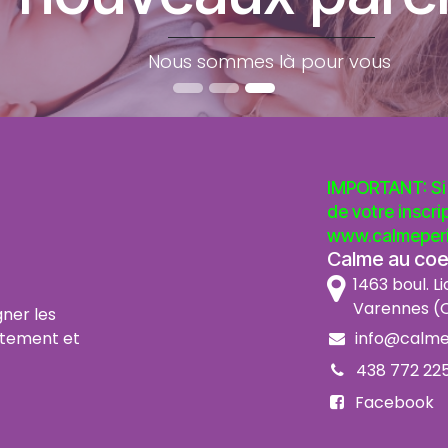
Nous sommes là pour vous
IMPORTANT: Si 
de votre inscri
www.calmeperi
Calme au coeu
1463 boul. Li
Varennes (Q
ner les
info@calme
itement et
438 772 22
Facebook