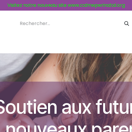
Visitez notre nouveau site
www.calmeperinatal.org
ices et activités
Contacts
Soutien aux futu
nouveaux pare