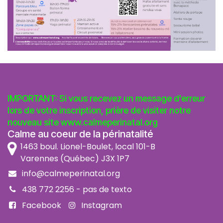
IMPORTANT: Si vous recevez un message d'erreur
lors de votre inscription, prière de visiter notre
nouveau site
www.calmeperinatal.org
Calme au coeur de la périnatalité
1463 boul. Lionel-Boulet, local 101-B
Varennes (Québec) J3X 1P7
info@calmeperinatal.org
438 772 2256
- pas de texto
Facebook
Instagram