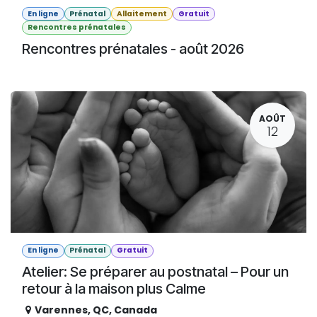
En ligne
Prénatal
Allaitement
Gratuit
Rencontres prénatales
Rencontres prénatales - août 2026
AOÛT
12
En ligne
Prénatal
Gratuit
Atelier: Se préparer au postnatal – Pour un
retour à la maison plus Calme
Varennes
,
QC
,
Canada