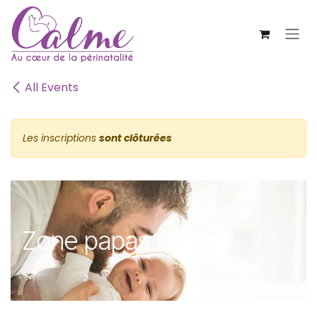
SE RENDRE AU CONTENU
All Events
Les inscriptions
sont clôturées
Zone papas Calme