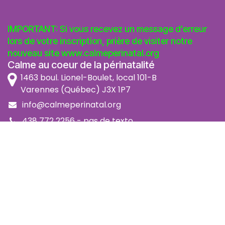
IMPORTANT: Si vous recevez un message d'erreur
lors de votre inscription, prière de visiter notre
nouveau site
www.calmeperinatal.org
Calme au coeur de la périnatalité
1463 boul. Lionel-Boulet, local 101-B
Varennes (Québec) J3X 1P7
info@calmeperinatal.org
438 772 2256
- pas de texto
Facebook
Instagram
FAQ
Code d'éthique
Politique de prévention de l'harcèlement