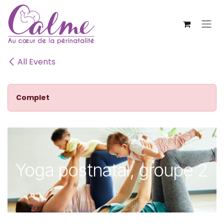
SE RENDRE AU CONTENU
All Events
Complet
Yoga postnatal, groupe 2