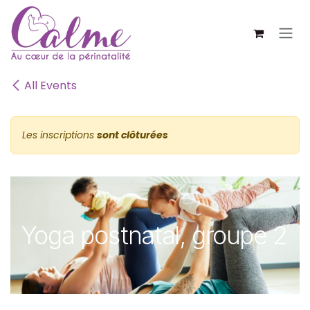
SE RENDRE AU CONTENU
All Events
Les inscriptions
sont clôturées
Yoga postnatal, groupe 2