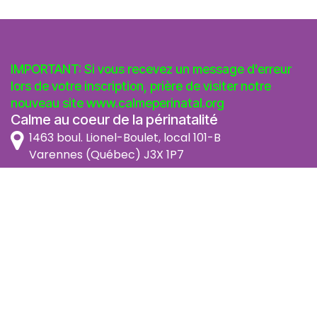
IMPORTANT: Si vous recevez un message d'erreur
lors de votre inscription, prière de visiter notre
nouveau site
www.calmeperinatal.org
Calme au coeur de la périnatalité
1463 boul. Lionel-Boulet, local 101-B
Varennes (Québec) J3X 1P7
info@calmeperinatal.org
438 772 2256
- pas de texto
Facebook
Instagram
FAQ
Code d'éthique