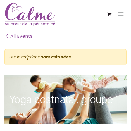
SE RENDRE AU CONTENU
All Events
Les inscriptions
sont clôturées
Yoga postnatal, groupe 1