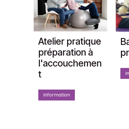
Atelier pratique
Ba
préparation à
pr
l'accouchemen
t
I
Information