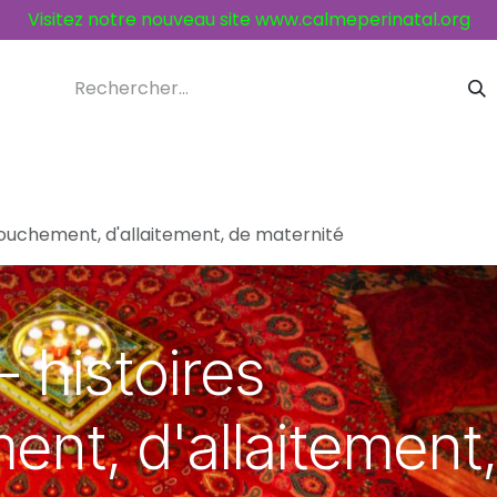
Visitez notre nouveau site
www.calmeperinatal.org
ices et activités
Contacts
couchement, d'allaitement, de maternité
 histoires
nt, d'allaitement