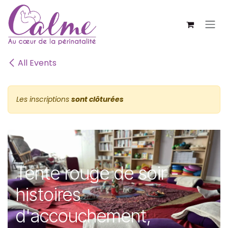
SE RENDRE AU CONTENU
All Events
Les inscriptions
sont clôturées
Tente rouge de soir -
histoires
d'accouchement,