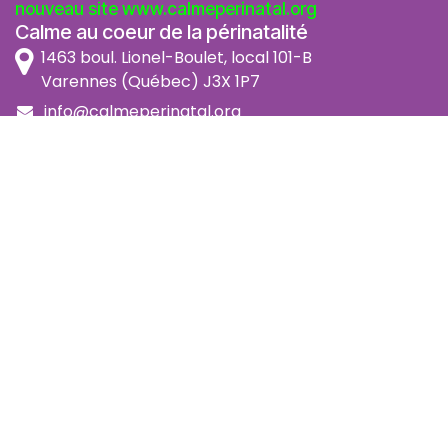
nouveau site
www.calmeperinatal.org
Calme au coeur de la périnatalité
1463 boul. Lionel-Boulet, local 101-B
Varennes (Québec) J3X 1P7
info@calmeperinatal.org
438 772 2256
- pas de texto
Facebook
Instagram
FAQ
Code d'éthique
Politique de prévention de l'harcèlement
Politique d'accessibilité
Politique d'annulation et remboursement
Politique de confidentialité