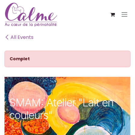
SE RENDRE AU CONTENU
All Events
Complet
SMAM: Atelier "Lait en
couleurs"