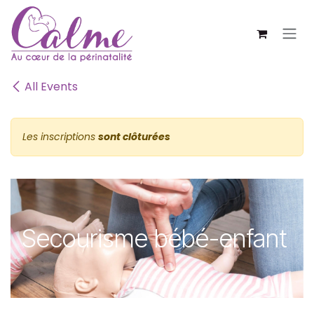
SE RENDRE AU CONTENU
All Events
Les inscriptions
sont clôturées
Secourisme bébé-enfant