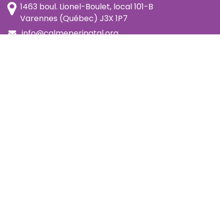
1463 boul. Lionel-Boulet, local 101-B
Varennes (Québec) J3X 1P7
info@calmeperinatal.org
438 772 2256
- pas de texto
Facebook
Instagram
FAQ
Code d'éthique
Politique de prévention de l'harcèlement
Politique d'accessibilité
Politique d'annulation et remboursement
Politique de confidentialité