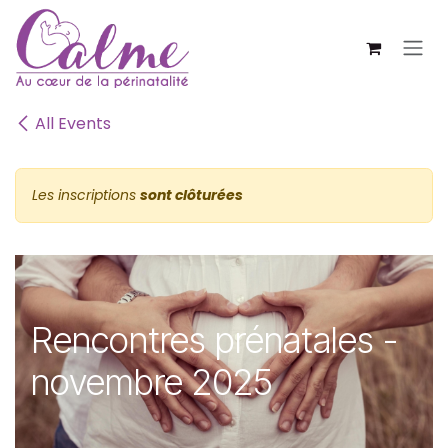
SE RENDRE AU CONTENU
All Events
Les inscriptions
sont clôturées
Rencontres prénatales -
novembre 2025