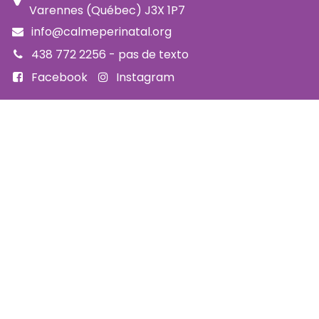
Varennes (Québec) J3X 1P7
info@calmeperinatal.org
438 772 2256
- pas de texto
Facebook
Instagram
FAQ
Code d'éthique
Politique de prévention de l'harcèlement
Politique d'accessibilité
Politique d'annulation et remboursement
Politique de confidentialité
Infolettre