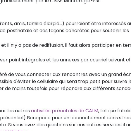
gracieusement par le CISSS Montérégie-Est.
s, amis, famille élargie...) pourraient être intéressés au
riode postnatale et des façons concrètes pour soutenir les
 il n’y a pas de rediffusion, il faut alors participer en t
wer point intégrales et les annexes par courriel suivant 
ggéré de vous connecter aux rencontres avec un grand éc
ible d'éviter le cellulaire qui sera trop petit pour suivre l
er de mains toutefois pour répondre aux différents sond
 par les autres
activités prénatales de CALM
, tel que l'ateli
(en présentiel) Bonapace pour un accouchement sans stress
c. Si vous avez des questions sur nos autres services il n