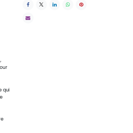
,
pour
 qui
.e
re