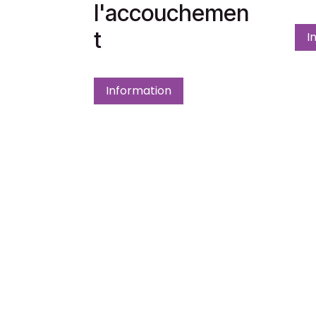
l'accouchemen
t
I
Information