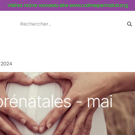
Visitez notre nouveau site
www.calmeperinatal.org
ices et activités
Contacts
 2024
rénatales - mai