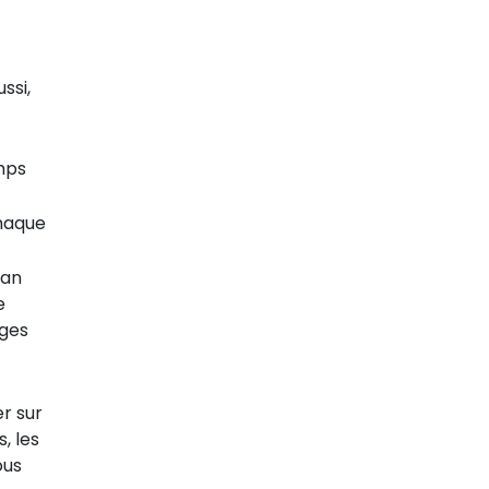
ssi,
emps
chaque
ran
e
ages
er sur
, les
ous