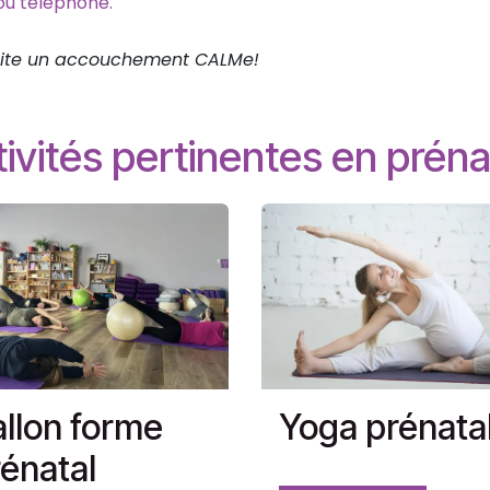
 ou téléphone.
uhaite un accouchement CALMe!
ivités pertinentes en préna
llon forme
Yoga prénata
énatal