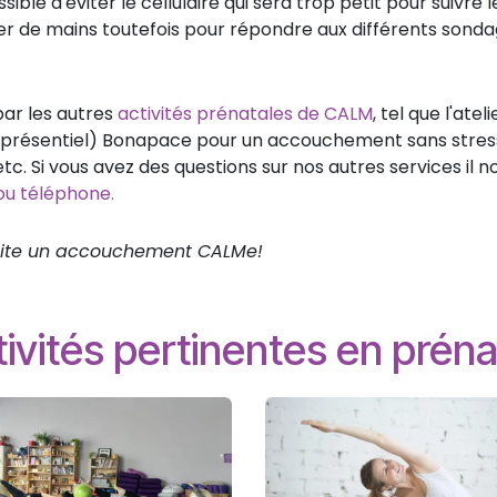
ible d'éviter le cellulaire qui sera trop petit pour suivre l
er de mains toutefois pour répondre aux différents sond
 par les autres
activités prénatales de CALM
, tel que l'ateli
(en présentiel) Bonapace pour un accouchement sans stress
c. Si vous avez des questions sur nos autres services il n
 ou téléphone.
uhaite un accouchement CALMe!
ivités pertinentes en préna