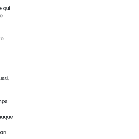
 qui
.e
re
ssi,
emps
chaque
ran