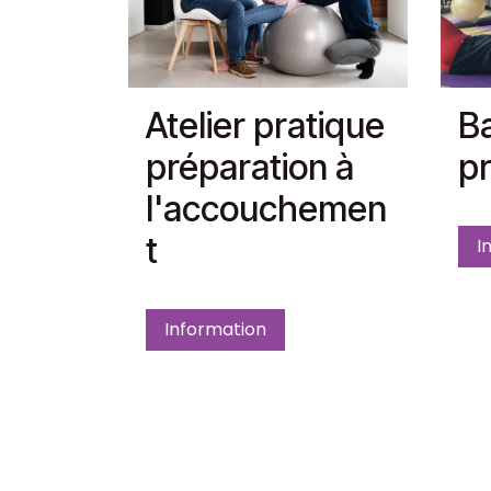
Atelier pratique
Ba
préparation à
pr
l'accouchemen
t
I
Information