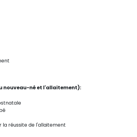
ment
 du nouveau-né et l'allaitement):
ostnatale
ébé
 la réussite de l'allaitement