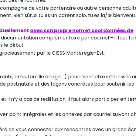
but des rencontres.
n compagnie de votre partenaire ou autre personne adulte
. Bien sûr, si tu es un parent solo, tu es la/le bienvenu
viduellement
avec son propre nom et coordonnées de
a documentation complémentaire par courriel – il faut fai
s le début.
gracieusement par le CISSS Montérégie-Est.
s, amis, famille élargie...) pourraient être intéressés au
riode postnatale et des façons concrètes pour soutenir les
 il n’y a pas de rediffusion, il faut alors participer en t
wer point intégrales et les annexes par courriel suivant 
ggéré de vous connecter aux rencontres avec un grand éc