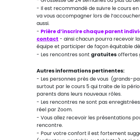
- Grossesse de 24 semaines ou plus au dé
- Il est recommandé de suivre le cours e
va vous accompagner lors de l’accouchement
aussi.
-
Prière d’inscrire chaque parent indi
contact
- ainsi chacun pourra recevoir l
équipe et participer de façon équitable dè
- Les rencontres sont
gratuites
offertes 
Autres informations pertinentes:
- Les personnes près de vous (grands-parent
surtout par le cours 5 qui traite de la pé
parents dans leurs nouveaux rôles.
- Les rencontres ne sont pas enregistrées et
réel par Zoom.
- Vous allez recevoir les présentations po
rencontre.
- Pour votre confort il est fortement su