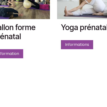
llon forme
Yoga prénata
énatal
Informations
nformation