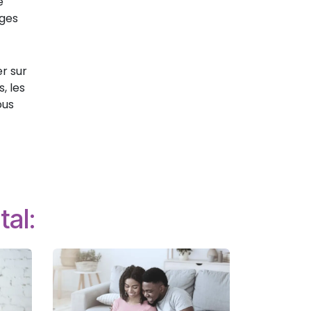
e
ages
er sur
, les
ous
tal: