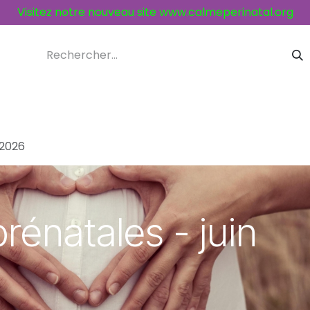
Visitez notre nouveau site
www.calmeperinatal.org
ices et activités
Contacts
 2026
rénatales - juin