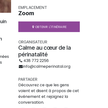
EMPLACEMENT
Zoom
juin
OBTENIR L'ITINÉRAIRE
n
ORGANISATEUR
Calme au cœur de la
périnatalité
imées
438 772 2256
es
info@calmeperinatal.org
PARTAGER
Découvrez ce que les gens
voient et disent à propos de cet
événement et rejoignez la
conversation.