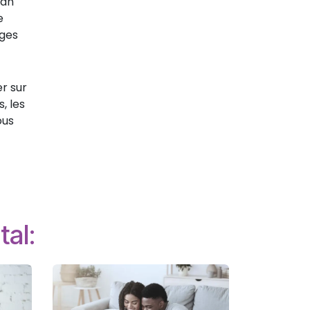
ran
e
ages
er sur
, les
ous
tal: