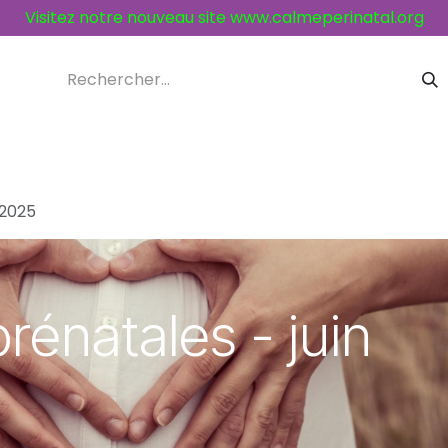
Visitez notre nouveau site
www.calmeperinatal.org
ices et activités
Contacts
 2025
rénatales - juin