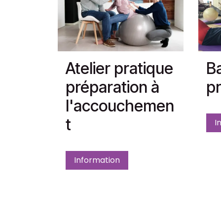
Atelier pratique
Ba
préparation à
pr
l'accouchemen
t
I
Information