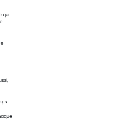
 qui
.e
re
ssi,
emps
chaque