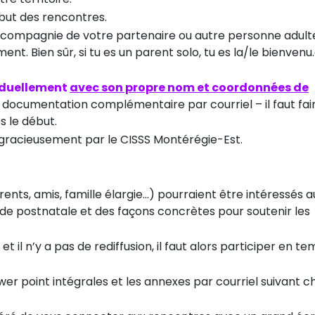
but des rencontres.
n compagnie de votre partenaire ou autre personne adulte
. Bien sûr, si tu es un parent solo, tu es la/le bienvenu
viduellement
avec son propre nom et coordonnées de
a documentation complémentaire par courriel – il faut fai
s le début.
gracieusement par le CISSS Montérégie-Est.
s, amis, famille élargie...) pourraient être intéressés au
riode postnatale et des façons concrètes pour soutenir les
 il n’y a pas de rediffusion, il faut alors participer en t
wer point intégrales et les annexes par courriel suivant 