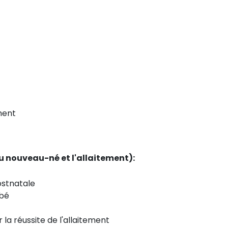
ment
 du nouveau-né et l'allaitement):
ostnatale
ébé
 la réussite de l'allaitement