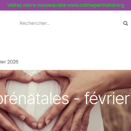
Visitez notre nouveau site
www.calmeperinatal.org
ices et activités
Contacts
ier 2026
rénatales - février