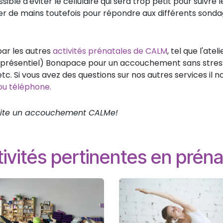
ible d'éviter le cellulaire qui sera trop petit pour suivre l
er de mains toutefois pour répondre aux différents sond
 par les autres
activités prénatales de CALM
, tel que l'ateli
(en présentiel) Bonapace pour un accouchement sans stress
c. Si vous avez des questions sur nos autres services il n
 ou téléphone.
uhaite un accouchement CALMe!
ivités pertinentes en préna