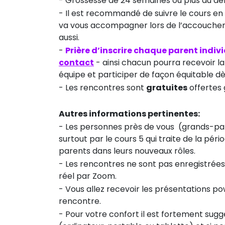
- Grossesse de 24 semaines ou plus au dé
- Il est recommandé de suivre le cours e
va vous accompagner lors de l’accouchement
aussi.
-
Prière d’inscrire chaque parent indi
contact
- ainsi chacun pourra recevoir l
équipe et participer de façon équitable dè
- Les rencontres sont
gratuites
offertes 
Autres informations pertinentes:
- Les personnes près de vous (grands-parent
surtout par le cours 5 qui traite de la pé
parents dans leurs nouveaux rôles.
- Les rencontres ne sont pas enregistrées et
réel par Zoom.
- Vous allez recevoir les présentations po
rencontre.
- Pour votre confort il est fortement su