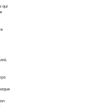
 qui
.e
re
ssi,
emps
chaque
ran