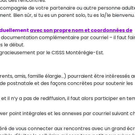
but des rencontres.
n compagnie de votre partenaire ou autre personne adulte
. Bien sûr, si tu es un parent solo, tu es la/le bienvenu
viduellement
avec son propre nom et coordonnées de
a documentation complémentaire par courriel – il faut fai
s le début.
gracieusement par le CISSS Montérégie-Est.
s, amis, famille élargie...) pourraient être intéressés au
riode postnatale et des façons concrètes pour soutenir les
 il n’y a pas de rediffusion, il faut alors participer en t
wer point intégrales et les annexes par courriel suivant 
ggéré de vous connecter aux rencontres avec un grand éc