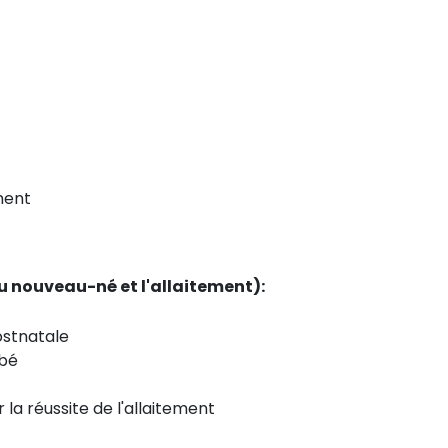
ment
 du nouveau-né et l'allaitement):
ostnatale
ébé
 la réussite de l'allaitement