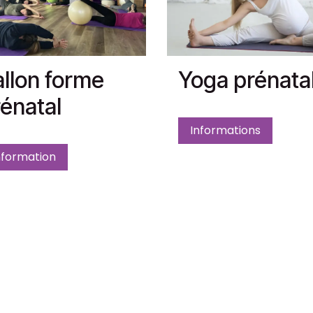
llon forme
Yoga prénata
énatal
Informations
nformation