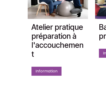
Atelier pratique
Ba
préparation à
pr
l'accouchemen
t
I
Information