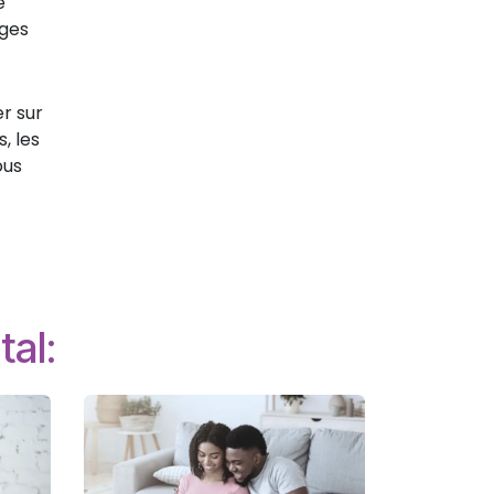
e
ages
er sur
, les
ous
tal: