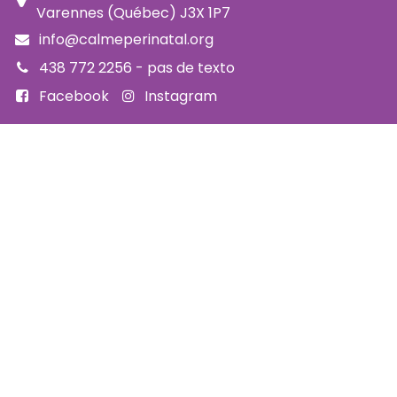
Varennes (Québec) J3X 1P7
info@calmeperinatal.org
438 772 2256
- pas de texto
Facebook
Instagram
FAQ
Code d'éthique
Politique de prévention de l'harcèlement
Politique d'accessibilité
Politique d'annulation et remboursement
Politique de confidentialité
Infolettre