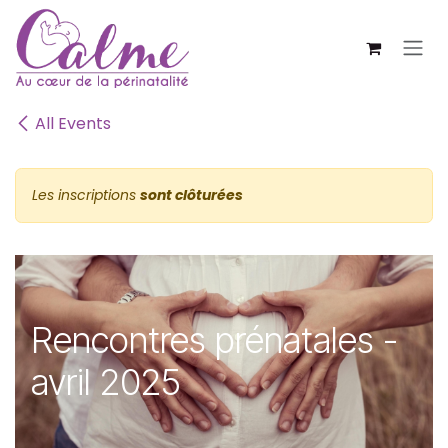
SE RENDRE AU CONTENU
All Events
Les inscriptions
sont clôturées
Rencontres prénatales -
avril 2025