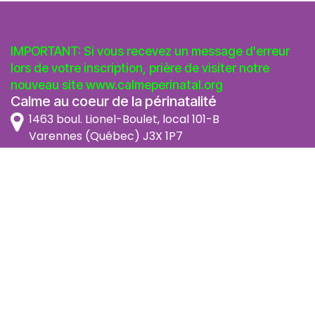
IMPORTANT: Si vous recevez un message d'erreur
lors de votre inscription, prière de visiter notre
nouveau site
www.calmeperinatal.org
Calme au coeur de la périnatalité
1463 boul. Lionel-Boulet, local 101-B
Varennes (Québec) J3X 1P7
info@calmeperinatal.org
438 772 2256
- pas de texto
Facebook
Instagram
FAQ
Code d'éthique
Politique de prévention de l'harcèlement