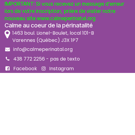
IMPORTANT: Si vous recevez un message d'erreur
lors de votre inscription, prière de visiter notre
nouveau site
www.calmeperinatal.org
Calme au coeur de la périnatalité
1463 boul. Lionel-Boulet, local 101-B
Varennes (Québec) J3X 1P7
info@calmeperinatal.org
438 772 2256
- pas de texto
Facebook
Instagram
FAQ
Code d'éthique
Politique de prévention de l'harcèlement
Politique d'accessibilité
Politique d'annulation et remboursement