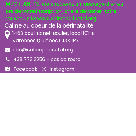
IMPORTANT: Si vous recevez un message d'erreur
lors de votre inscription, prière de visiter notre
nouveau site
www.calmeperinatal.org
Calme au coeur de la périnatalité
1463 boul. Lionel-Boulet, local 101-B
Varennes (Québec) J3X 1P7
info@calmeperinatal.org
438 772 2256
- pas de texto
Facebook
Instagram
FAQ
Code d'éthique
Politique de prévention de l'harcèlement
Politique d'accessibilité
Politique d'annulation et remboursement