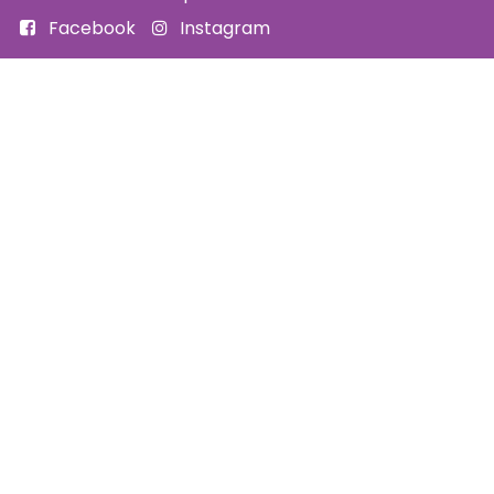
Facebook
Instagram
FAQ
Code d'éthique
Politique de prévention de l'harcèlement
Politique d'accessibilité
Politique d'annulation et remboursement
Politique de confidentialité
Infolettre
SUBSCRIBE
(pour recevoir notre programmation aux deux mois)