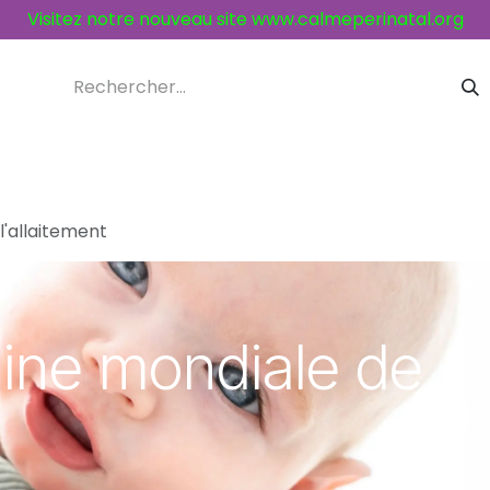
Visitez notre nouveau site
www.calmeperinatal.org
ices et activités
Contacts
'allaitement
ine mondiale de