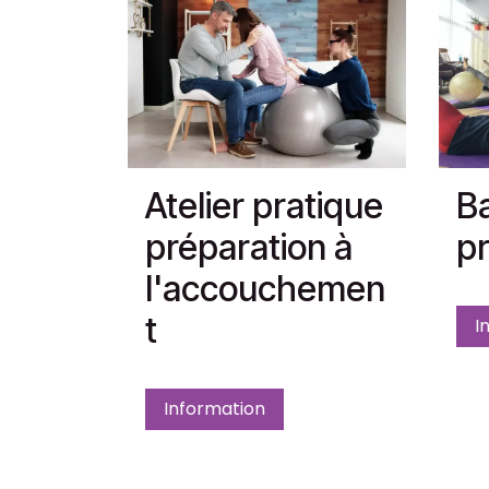
Atelier pratique
Ba
préparation à
pr
l'accouchemen
t
I
Information