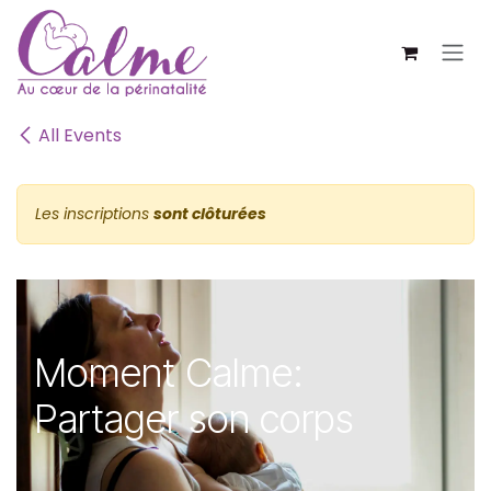
SE RENDRE AU CONTENU
All Events
Les inscriptions
sont clôturées
Moment Calme:
Partager son corps