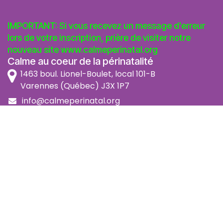
IMPORTANT: Si vous recevez un message d'erreur
lors de votre inscription, prière de visiter notre
nouveau site
www.calmeperinatal.org
Calme au coeur de la périnatalité
1463 boul. Lionel-Boulet, local 101-B
Varennes (Québec) J3X 1P7
info@calmeperinatal.org
438 772 2256
- pas de texto
Facebook
Instagram
FAQ
Code d'éthique
Politique de prévention de l'harcèlement