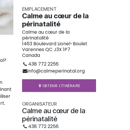
EMPLACEMENT
Calme au cœur de la
périnatalité
Calme au cœur de la
périnatalité
1463 Boulevard Lionel-Boulet
Varennes QC J3X 1P7
Canada
roi?
438 772 2256
info@calmeperinatal.org
n
OBTENIR L'ITINÉRAIRE
inant
liser
rt.
ORGANISATEUR
Calme au cœur de la
périnatalité
438 772 2256