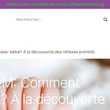
Visitez notre nouveau site
www.calmeperinatal.org
ices et activités
Contacts
r bébé? À la découverte des réflexes primitifs
LM: Comment
? À la découverte