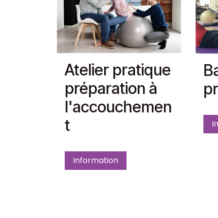
Atelier pratique
Ba
préparation à
pr
l'accouchemen
t
I
Information