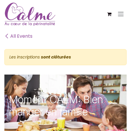
SE RENDRE AU CONTENU
All Events
Les inscriptions
sont clôturées
Moment CALM: Bien
manger en famille