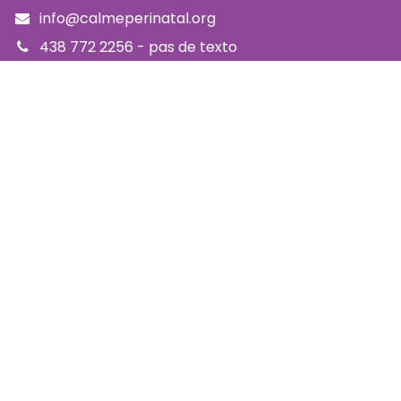
info@calmeperinatal.org
438 772 2256
- pas de texto
Facebook
Instagram
FAQ
Code d'éthique
Politique de prévention de l'harcèlement
Politique d'accessibilité
Politique d'annulation et remboursement
Politique de confidentialité
Infolettre
SUBSCRIBE