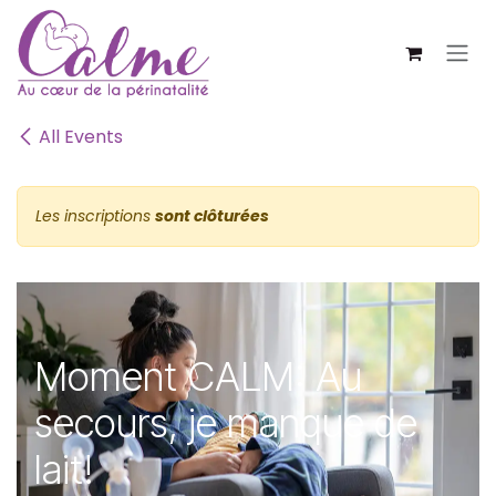
SE RENDRE AU CONTENU
All Events
Les inscriptions
sont clôturées
Moment CALM: Au
secours, je manque de
lait!