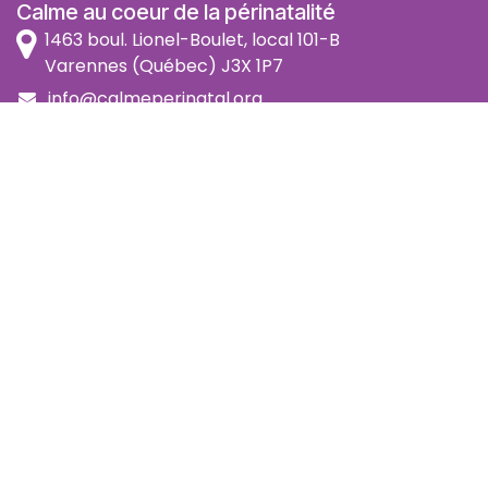
Calme au coeur de la périnatalité
1463 boul. Lionel-Boulet, local 101-B
Varennes (Québec) J3X 1P7
info@calmeperinatal.org
438 772 2256
- pas de texto
Facebook
Instagram
FAQ
Code d'éthique
Politique de prévention de l'harcèlement
Politique d'accessibilité
Politique d'annulation et remboursement
Politique de confidentialité