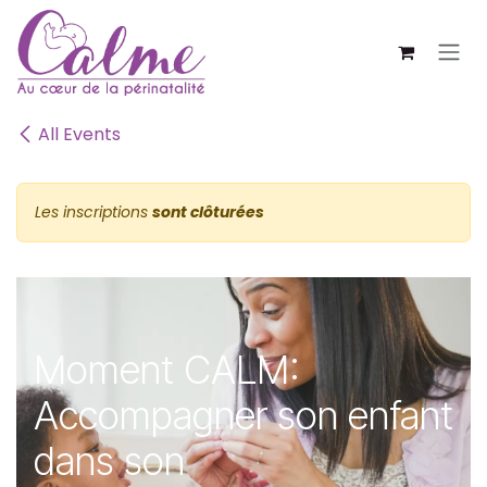
SE RENDRE AU CONTENU
All Events
Les inscriptions
sont clôturées
Moment CALM:
Accompagner son enfant
dans son