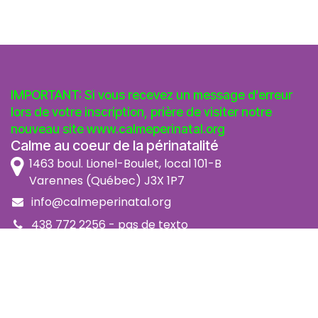
IMPORTANT: Si vous recevez un message d'erreur
lors de votre inscription, prière de visiter notre
nouveau site
www.calmeperinatal.org
Calme au coeur de la périnatalité
1463 boul. Lionel-Boulet, local 101-B
Varennes (Québec) J3X 1P7
info@calmeperinatal.org
438 772 2256
- pas de texto
Facebook
Instagram
FAQ