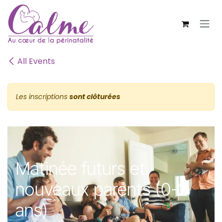
SE RENDRE AU CONTENU
All Events
Les inscriptions
sont clôturées
Matinée futurs et
nouveaux parents (0-2
ans)