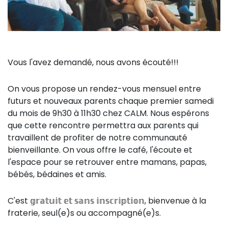
Vous l'avez demandé, nous avons écouté!!!
On vous propose un rendez-vous mensuel entre
futurs et nouveaux parents chaque premier samedi
du mois de 9h30 à 11h30 chez CALM. Nous espérons
que cette rencontre permettra aux parents qui
travaillent de profiter de notre communauté
bienveillante. On vous offre le café, l'écoute et
l'espace pour se retrouver entre mamans, papas,
bébés, bédaines et amis.
C'est 𝕘𝕣𝕒𝕥𝕦𝕚𝕥 𝕖𝕥 𝕤𝕒𝕟𝕤 𝕚𝕟𝕤𝕔𝕣𝕚𝕡𝕥𝕚𝕠𝕟, bienvenue à la
fraterie, seul(e)s ou accompagné(e)s.