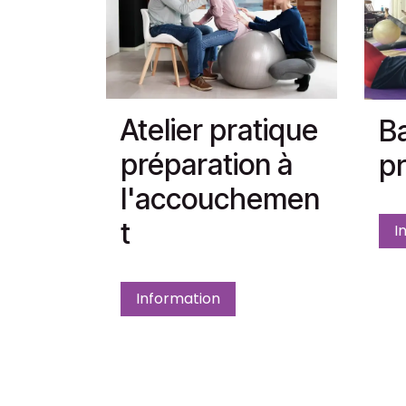
Atelier pratique
Ba
préparation à
pr
l'accouchemen
t
I
Information