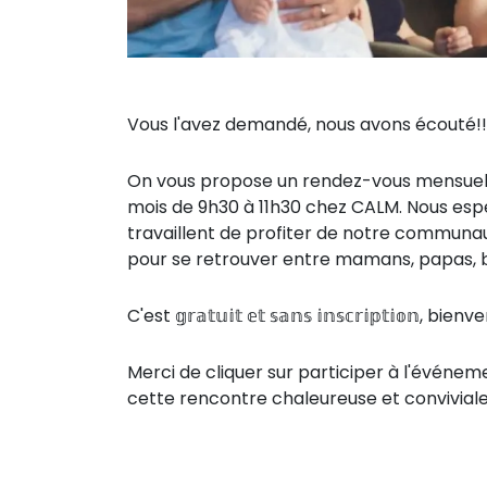
Vous l'avez demandé, nous avons écouté!
On vous propose un rendez-vous mensuel 
mois de 9h30 à 11h30 chez CALM. Nous esp
travaillent de profiter de notre communaut
pour se retrouver entre mamans, papas, b
C'est 𝕘𝕣𝕒𝕥𝕦𝕚𝕥 𝕖𝕥 𝕤𝕒𝕟𝕤 𝕚𝕟𝕤𝕔𝕣𝕚𝕡𝕥
Merci de cliquer sur participer à l'événe
cette rencontre chaleureuse et conviviale