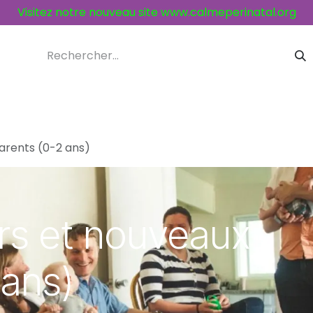
Visitez notre nouveau site
www.calmeperinatal.org
ices et activités
Contacts
arents (0-2 ans)
rs et nouveaux
 ans)