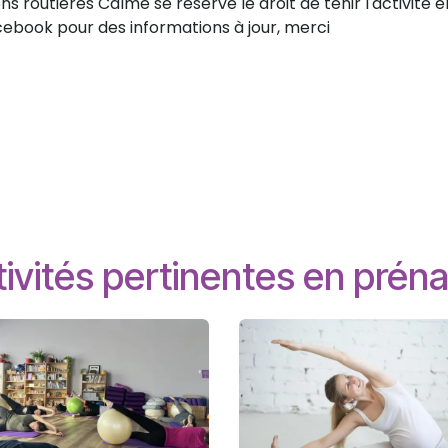
 routières Calme se réserve le droit de tenir l'activité e
acebook pour des informations à jour, merci
ivités pertinentes en préna