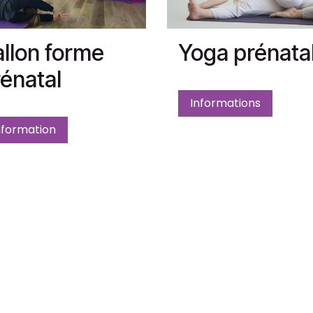
llon forme
Yoga prénata
énatal
Informations
nformation