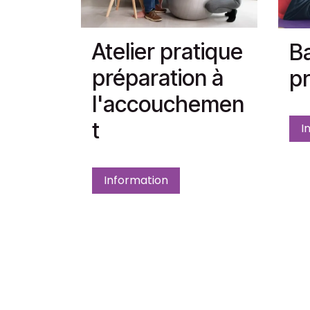
Atelier pratique
Ba
préparation à
pr
l'accouchemen
t
I
Information