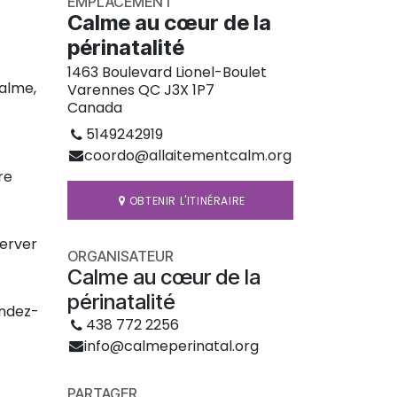
EMPLACEMENT
Calme au cœur de la
périnatalité
1463 Boulevard Lionel-Boulet
alme,
Varennes QC J3X 1P7
Canada
5149242919
coordo@allaitementcalm.org
re
OBTENIR L'ITINÉRAIRE
server
ORGANISATEUR
Calme au cœur de la
périnatalité
endez-
438 772 2256
info@calmeperinatal.org
PARTAGER