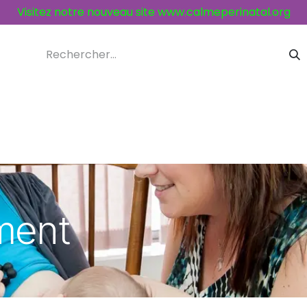
Visitez notre nouveau site
www.calmeperinatal.org
ices et activités
Contacts
ement