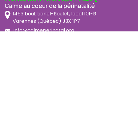
Calme au coeur de la périnatalité
1463 boul. Lionel-Boulet, local 101-B
Varennes (Québec) J3X 1P7
info@calmeperinatal.org
438 772 2256
- pas de texto
Facebook
Instagram
FAQ
Code d'éthique
Politique de prévention de l'harcèlement
Politique d'accessibilité
Politique d'annulation et remboursement
Politique de confidentialité