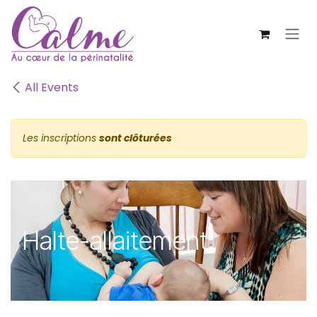
SE RENDRE AU CONTENU
All Events
Les inscriptions
sont clôturées
Halte-allaitement