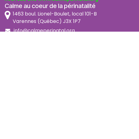
Calme au coeur de la périnatalité
1463 boul. Lionel-Boulet, local 101-B
Varennes (Québec) J3X 1P7
info@calmeperinatal.org
438 772 2256
- pas de texto
Facebook
Instagram
FAQ
Code d'éthique
Politique de prévention de l'harcèlement
Politique d'accessibilité
Politique d'annulation et remboursement
Politique de confidentialité