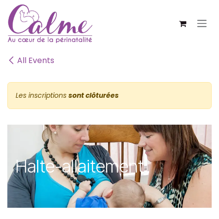
SE RENDRE AU CONTENU
All Events
Les inscriptions
sont clôturées
Halte-allaitement