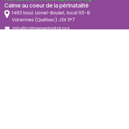
Calme au coeur de la périnatalité
1463 boul. Lionel-Boulet, local 101-B
Varennes (Québec) J3X 1P7
info@calmeperinatal.org
438 772 2256
- pas de texto
Facebook
Instagram
FAQ
Code d'éthique
Politique de prévention de l'harcèlement
Politique d'accessibilité
Politique d'annulation et remboursement
Politique de confidentialité