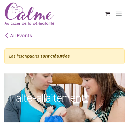
SE RENDRE AU CONTENU
All Events
Les inscriptions
sont clôturées
Halte-allaitement