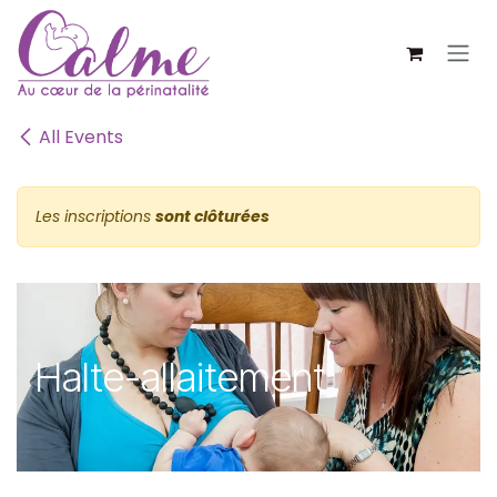
SE RENDRE AU CONTENU
All Events
Les inscriptions
sont clôturées
Halte-allaitement