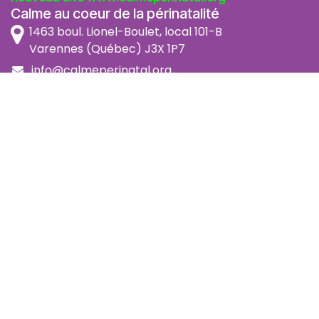
Calme au coeur de la périnatalité
1463 boul. Lionel-Boulet, local 101-B
Varennes (Québec) J3X 1P7
info@calmeperinatal.org
438 772 2256
- pas de texto
Facebook
Instagram
FAQ
Code d'éthique
Politique de prévention de l'harcèlement
Politique d'accessibilité
Politique d'annulation et remboursement
Politique de confidentialité