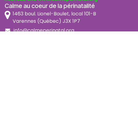
Calme au coeur de la périnatalité
1463 boul. Lionel-Boulet, local 101-B
Varennes (Québec) J3X 1P7
info@calmeperinatal.org
438 772 2256
- pas de texto
Facebook
Instagram
FAQ
Code d'éthique
Politique de prévention de l'harcèlement
Politique d'accessibilité
Politique d'annulation et remboursement
Politique de confidentialité