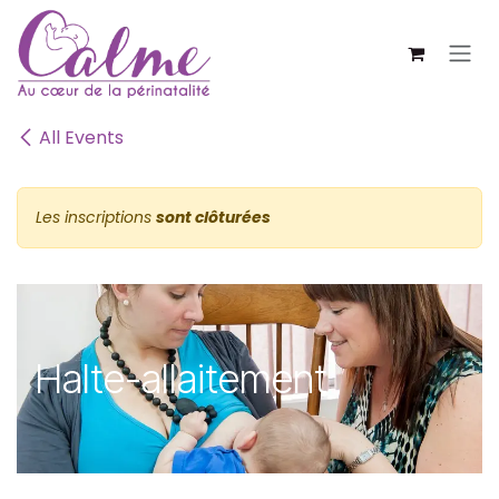
SE RENDRE AU CONTENU
All Events
Les inscriptions
sont clôturées
Halte-allaitement