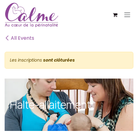
SE RENDRE AU CONTENU
All Events
Les inscriptions
sont clôturées
Halte-allaitement