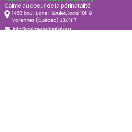
Calme au coeur de la périnatalité
1463 boul. Lionel-Boulet, local 101-B
Varennes (Québec) J3X 1P7
info@calmeperinatal.org
438 772 2256
- pas de texto
Facebook
Instagram
FAQ
Code d'éthique
Politique de prévention de l'harcèlement
Politique d'accessibilité
Politique d'annulation et remboursement
Politique de confidentialité