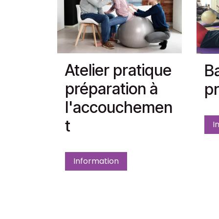
Atelier pratique
Ba
préparation à
pr
l'accouchemen
t
I
Information