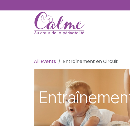
SE RENDRE AU CONTENU
Accueil
À propos
Inscriptions
Serv
All Events
Entraînement en Circuit
Entraînement