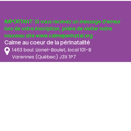
IMPORTANT: Si vous recevez un message d'erreur
lors de votre inscription, prière de visiter notre
nouveau site
www.calmeperinatal.org
Calme au coeur de la périnatalité
1463 boul. Lionel-Boulet, local 101-B
Varennes (Québec) J3X 1P7
info@calmeperinatal.org
438 772 2256
- pas de texto
Facebook
Instagram
FAQ
Code d'éthique
Politique de prévention de l'harcèlement