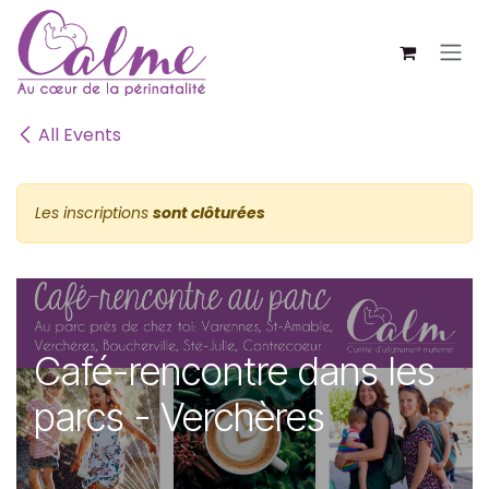
SE RENDRE AU CONTENU
All Events
Les inscriptions
sont clôturées
Café-rencontre dans les
parcs - Verchères