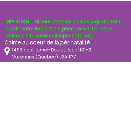
IMPORTANT: Si vous recevez un message d'erreur
lors de votre inscription, prière de visiter notre
nouveau site
www.calmeperinatal.org
Calme au coeur de la périnatalité
1463 boul. Lionel-Boulet, local 101-B
Varennes (Québec) J3X 1P7
info@calmeperinatal.org
438 772 2256
- pas de texto
Facebook
Instagram
FAQ
Code d'éthique
Politique de prévention de l'harcèlement