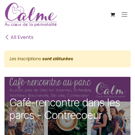
SE RENDRE AU CONTENU
All Events
Les inscriptions
sont clôturées
Café-rencontre dans les
parcs - Contrecoeur