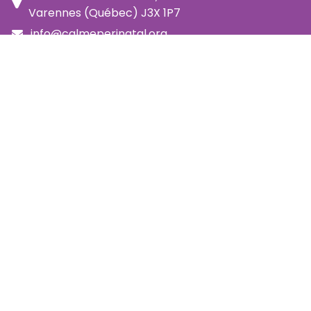
Varennes (Québec) J3X 1P7
info@calmeperinatal.org
438 772 2256
- pas de texto
Facebook
Instagram
FAQ
Code d'éthique
Politique de prévention de l'harcèlement
Politique d'accessibilité
Politique d'annulation et remboursement
Politique de confidentialité
Infolettre