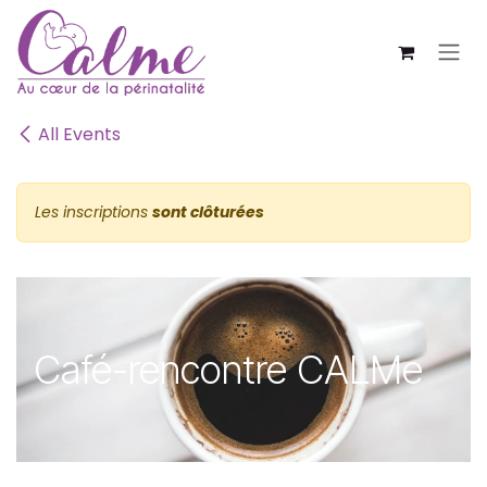
SE RENDRE AU CONTENU
All Events
Les inscriptions
sont clôturées
Café-rencontre CALMe