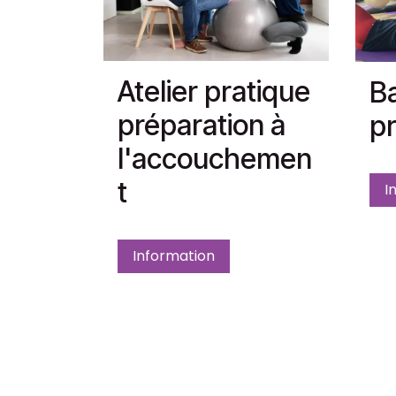
Atelier pratique
Ba
préparation à
pr
l'accouchemen
t
I
Information