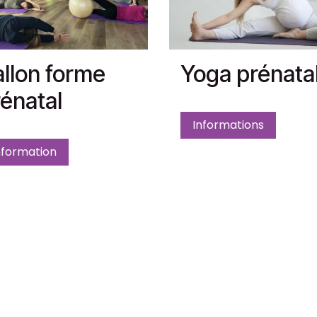
llon forme
Yoga prénata
énatal
Informations
nformation