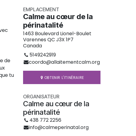
EMPLACEMENT
Calme au cœur de la
périnatalité
avec
1463 Boulevard Lionel-Boulet
Varennes QC J3X 1P7
Canada
5149242919
ie de
coordo@allaitementcalm.org
aux
 que tu
OBTENIR L'ITINÉRAIRE
ORGANISATEUR
Calme au cœur de la
périnatalité
438 772 2256
info@calmeperinatal.org