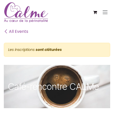
SE RENDRE AU CONTENU
All Events
Les inscriptions
sont clôturées
Café-rencontre CALMe