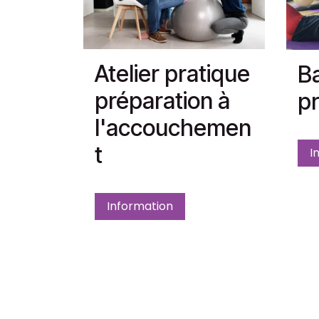
Atelier pratique
Ba
préparation à
pr
l'accouchemen
t
I
Information