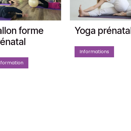
llon forme
Yoga prénata
énatal
Informations
nformation