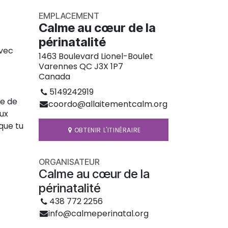
EMPLACEMENT
Calme au cœur de la
périnatalité
avec
1463 Boulevard Lionel-Boulet
Varennes QC J3X 1P7
Canada
5149242919
ie de
coordo@allaitementcalm.org
aux
 que tu
OBTENIR L'ITINÉRAIRE
ORGANISATEUR
Calme au cœur de la
périnatalité
438 772 2256
info@calmeperinatal.org