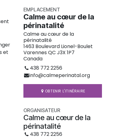
EMPLACEMENT
Calme au cœur de la
sent
périnatalité
Calme au cœur de la
périnatalité
nger
1463 Boulevard Lionel-Boulet
s et
Varennes QC J3X 1P7
Canada
438 772 2256
info@calmeperinatal.org
OBTENIR L'ITINÉRAIRE
ORGANISATEUR
Calme au cœur de la
périnatalité
438 772 2256