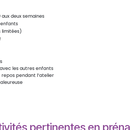
30 aux deux semaines
 enfants
 limitées)
!
ts
 avec les autres enfants
repos pendant l’atelier
haleureuse
ivités pertinentes en préna