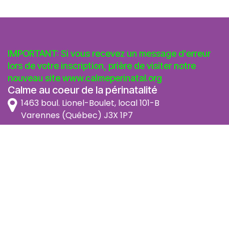
IMPORTANT: Si vous recevez un message d'erreur
lors de votre inscription, prière de visiter notre
nouveau site
www.calmeperinatal.org
Calme au coeur de la périnatalité
1463 boul. Lionel-Boulet, local 101-B
Varennes (Québec) J3X 1P7
info@calmeperinatal.org
438 772 2256
- pas de texto
Facebook
Instagram
FAQ
Code d'éthique